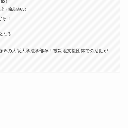
62）
攻（偏差値65）
ぐら！
員となる
値65の大阪大学法学部卒！被災地支援団体での活動が