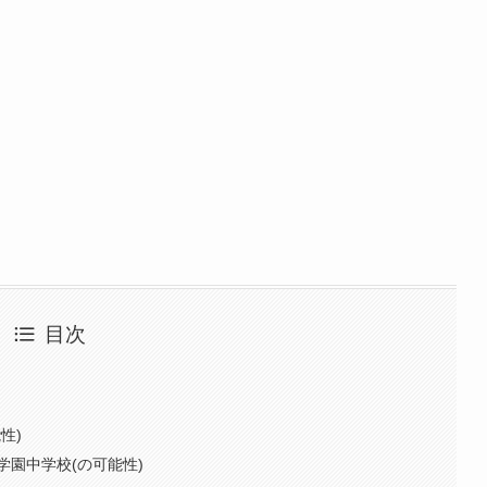
目次
性)
園中学校(の可能性)