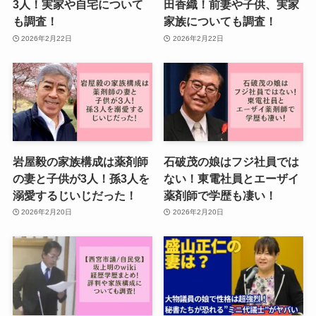
3人！実家や自宅について
田香織！前妻や子供、実家
も調査！
家族についても調査！
2026年2月22日
2026年2月22日
岩屋毅の家族構成は薬剤師
石破茂の娘はフジ社員では
の妻と子供が3人！孫3人を
ない！東電社員とエーザイ
溺愛するじいじだった！
薬剤師で学歴も凄い！
2026年2月20日
2026年2月20日